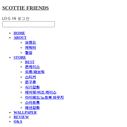
SCOTTIE FRIENDS
LOG IN
로그인
HOME
ABOUT
브랜드
캐릭터
협업
STORE
BEST
폰케이스
의류/패브릭
스티커
문구류
식기잡화
에어팟/버즈 케이스
아이패드/노트북 파우치
스마트톡
패션잡화
WALLPAPER
REVIEW
Q&A