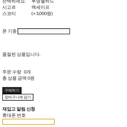
선택하세요.
투명젤하드
시고르
맥세이프
스코티
(+3,000원)
폰 기종
품절된 상품입니다.
주문 수량
0개
총 상품 금액
0원
구매하기
장바구니에 담기
재입고 알림 신청
휴대폰 번호