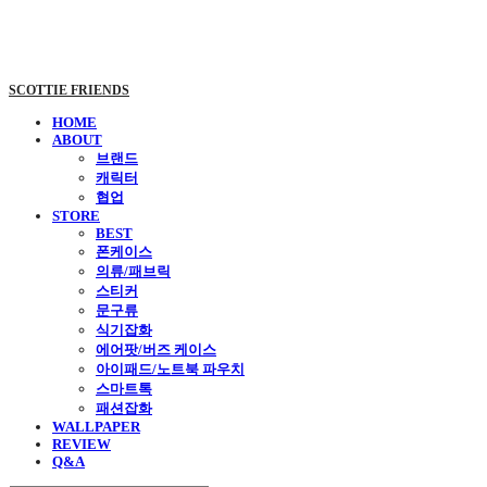
SCOTTIE FRIENDS
HOME
ABOUT
브랜드
캐릭터
협업
STORE
BEST
폰케이스
의류/패브릭
스티커
문구류
식기잡화
에어팟/버즈 케이스
아이패드/노트북 파우치
스마트톡
패션잡화
WALLPAPER
REVIEW
Q&A