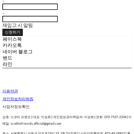
-
-
재입고 시 알림
신청하기
페이스북
카카오톡
네이버 블로그
밴드
라인
이용약관
개인정보처리방침
사업자정보확인
상호: 스코티 프렌즈 | 대표: 이성희 | 개인정보관리책임자: 이성희 | 전화: 070-7537-2334 | 이
메일: scottiefriends.official@gmail.com
주소: 서울특별시 성동구 마조로19길 19, 2층 (마장동) | 사업자등록번호:
855-49-00452
| 통