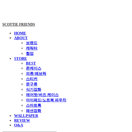
SCOTTIE FRIENDS
HOME
ABOUT
브랜드
캐릭터
협업
STORE
BEST
폰케이스
의류/패브릭
스티커
문구류
식기잡화
에어팟/버즈 케이스
아이패드/노트북 파우치
스마트톡
패션잡화
WALLPAPER
REVIEW
Q&A