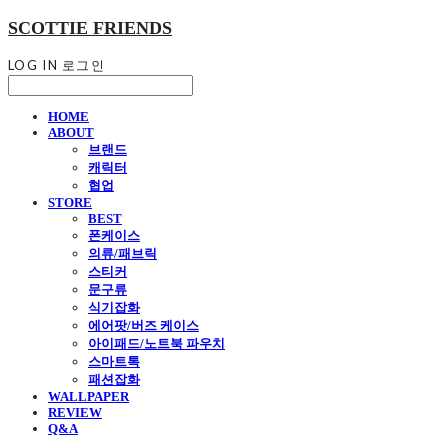
SCOTTIE FRIENDS
LOG IN
로그인
HOME
ABOUT
브랜드
캐릭터
협업
STORE
BEST
폰케이스
의류/패브릭
스티커
문구류
식기잡화
에어팟/버즈 케이스
아이패드/노트북 파우치
스마트톡
패션잡화
WALLPAPER
REVIEW
Q&A