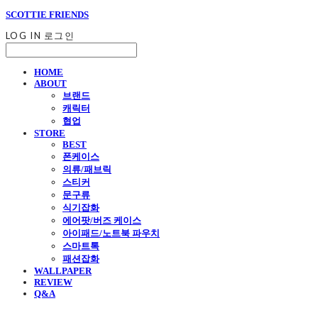
SCOTTIE FRIENDS
LOG IN
로그인
HOME
ABOUT
브랜드
캐릭터
협업
STORE
BEST
폰케이스
의류/패브릭
스티커
문구류
식기잡화
에어팟/버즈 케이스
아이패드/노트북 파우치
스마트톡
패션잡화
WALLPAPER
REVIEW
Q&A