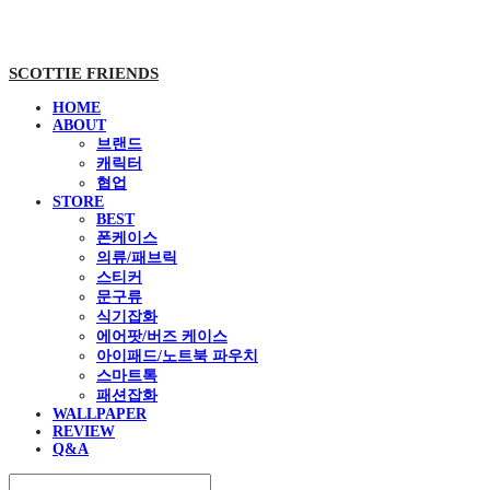
SCOTTIE FRIENDS
HOME
ABOUT
브랜드
캐릭터
협업
STORE
BEST
폰케이스
의류/패브릭
스티커
문구류
식기잡화
에어팟/버즈 케이스
아이패드/노트북 파우치
스마트톡
패션잡화
WALLPAPER
REVIEW
Q&A