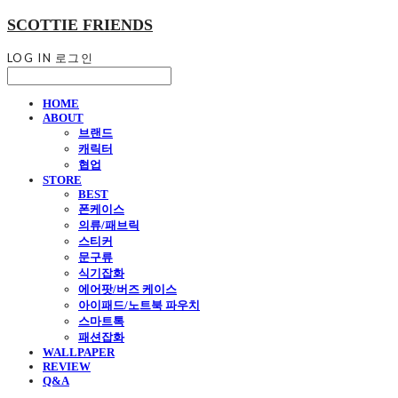
SCOTTIE FRIENDS
LOG IN
로그인
HOME
ABOUT
브랜드
캐릭터
협업
STORE
BEST
폰케이스
의류/패브릭
스티커
문구류
식기잡화
에어팟/버즈 케이스
아이패드/노트북 파우치
스마트톡
패션잡화
WALLPAPER
REVIEW
Q&A