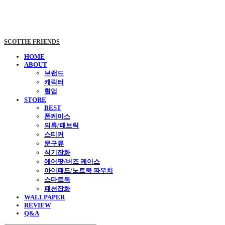
SCOTTIE FRIENDS
HOME
ABOUT
브랜드
캐릭터
협업
STORE
BEST
폰케이스
의류/패브릭
스티커
문구류
식기잡화
에어팟/버즈 케이스
아이패드/노트북 파우치
스마트톡
패션잡화
WALLPAPER
REVIEW
Q&A