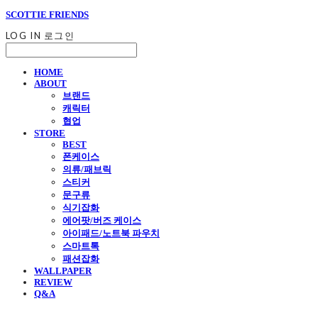
SCOTTIE FRIENDS
LOG IN
로그인
HOME
ABOUT
브랜드
캐릭터
협업
STORE
BEST
폰케이스
의류/패브릭
스티커
문구류
식기잡화
에어팟/버즈 케이스
아이패드/노트북 파우치
스마트톡
패션잡화
WALLPAPER
REVIEW
Q&A