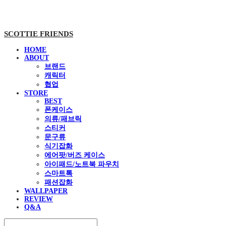
SCOTTIE FRIENDS
HOME
ABOUT
브랜드
캐릭터
협업
STORE
BEST
폰케이스
의류/패브릭
스티커
문구류
식기잡화
에어팟/버즈 케이스
아이패드/노트북 파우치
스마트톡
패션잡화
WALLPAPER
REVIEW
Q&A