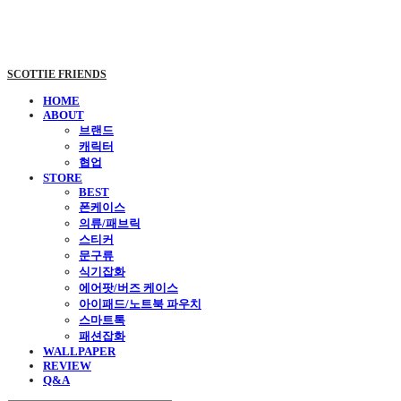
SCOTTIE FRIENDS
HOME
ABOUT
브랜드
캐릭터
협업
STORE
BEST
폰케이스
의류/패브릭
스티커
문구류
식기잡화
에어팟/버즈 케이스
아이패드/노트북 파우치
스마트톡
패션잡화
WALLPAPER
REVIEW
Q&A