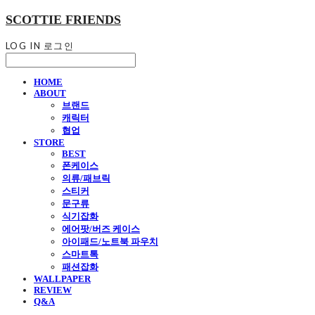
SCOTTIE FRIENDS
LOG IN
로그인
HOME
ABOUT
브랜드
캐릭터
협업
STORE
BEST
폰케이스
의류/패브릭
스티커
문구류
식기잡화
에어팟/버즈 케이스
아이패드/노트북 파우치
스마트톡
패션잡화
WALLPAPER
REVIEW
Q&A