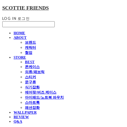
SCOTTIE FRIENDS
LOG IN
로그인
HOME
ABOUT
브랜드
캐릭터
협업
STORE
BEST
폰케이스
의류/패브릭
스티커
문구류
식기잡화
에어팟/버즈 케이스
아이패드/노트북 파우치
스마트톡
패션잡화
WALLPAPER
REVIEW
Q&A