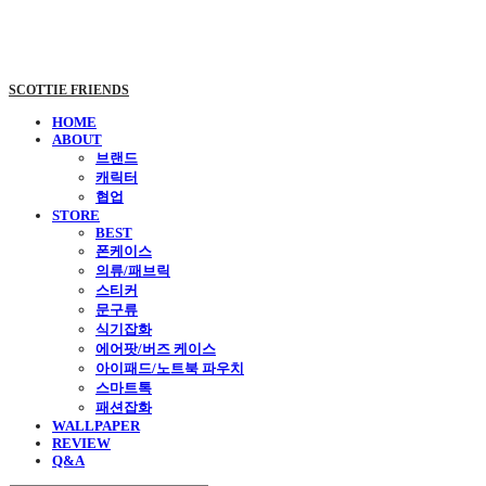
SCOTTIE FRIENDS
HOME
ABOUT
브랜드
캐릭터
협업
STORE
BEST
폰케이스
의류/패브릭
스티커
문구류
식기잡화
에어팟/버즈 케이스
아이패드/노트북 파우치
스마트톡
패션잡화
WALLPAPER
REVIEW
Q&A