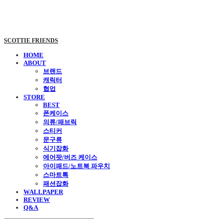
SCOTTIE FRIENDS
HOME
ABOUT
브랜드
캐릭터
협업
STORE
BEST
폰케이스
의류/패브릭
스티커
문구류
식기잡화
에어팟/버즈 케이스
아이패드/노트북 파우치
스마트톡
패션잡화
WALLPAPER
REVIEW
Q&A