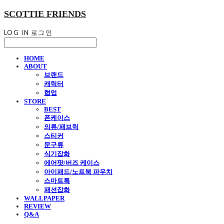
SCOTTIE FRIENDS
LOG IN
로그인
HOME
ABOUT
브랜드
캐릭터
협업
STORE
BEST
폰케이스
의류/패브릭
스티커
문구류
식기잡화
에어팟/버즈 케이스
아이패드/노트북 파우치
스마트톡
패션잡화
WALLPAPER
REVIEW
Q&A