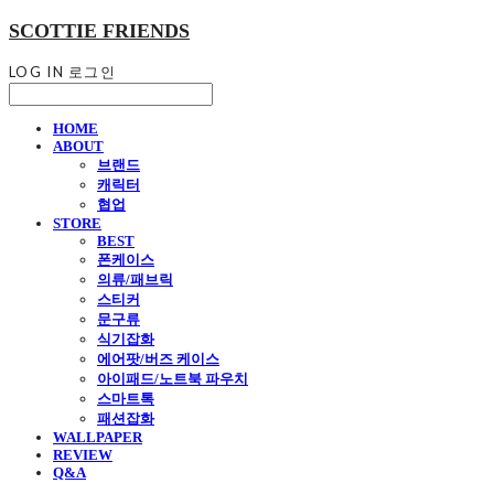
SCOTTIE FRIENDS
LOG IN
로그인
HOME
ABOUT
브랜드
캐릭터
협업
STORE
BEST
폰케이스
의류/패브릭
스티커
문구류
식기잡화
에어팟/버즈 케이스
아이패드/노트북 파우치
스마트톡
패션잡화
WALLPAPER
REVIEW
Q&A