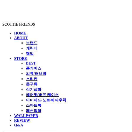
SCOTTIE FRIENDS
HOME
ABOUT
브랜드
캐릭터
협업
STORE
BEST
폰케이스
의류/패브릭
스티커
문구류
식기잡화
에어팟/버즈 케이스
아이패드/노트북 파우치
스마트톡
패션잡화
WALLPAPER
REVIEW
Q&A