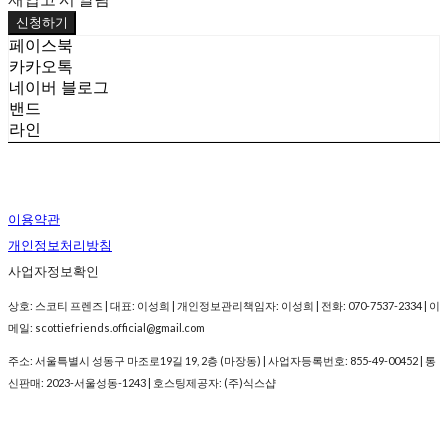
신청하기
페이스북
카카오톡
네이버 블로그
밴드
라인
이용약관
개인정보처리방침
사업자정보확인
상호: 스코티 프렌즈 | 대표: 이성희 | 개인정보관리책임자: 이성희 | 전화: 070-7537-2334 | 이
메일: scottiefriends.official@gmail.com
주소: 서울특별시 성동구 마조로19길 19, 2층 (마장동) | 사업자등록번호:
855-49-00452
| 통
신판매:
2023-서울성동-1243
| 호스팅제공자: (주)식스샵