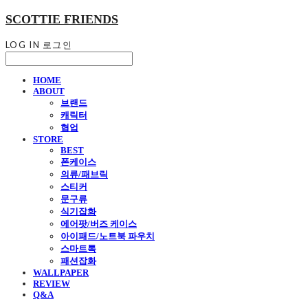
SCOTTIE FRIENDS
LOG IN
로그인
HOME
ABOUT
브랜드
캐릭터
협업
STORE
BEST
폰케이스
의류/패브릭
스티커
문구류
식기잡화
에어팟/버즈 케이스
아이패드/노트북 파우치
스마트톡
패션잡화
WALLPAPER
REVIEW
Q&A