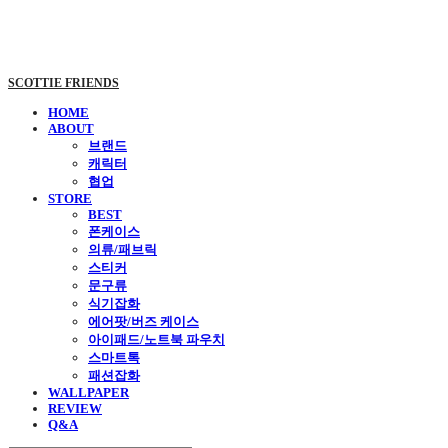
SCOTTIE FRIENDS
HOME
ABOUT
브랜드
캐릭터
협업
STORE
BEST
폰케이스
의류/패브릭
스티커
문구류
식기잡화
에어팟/버즈 케이스
아이패드/노트북 파우치
스마트톡
패션잡화
WALLPAPER
REVIEW
Q&A