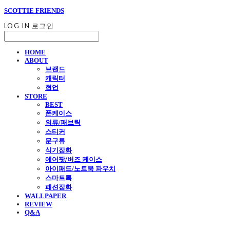
SCOTTIE FRIENDS
LOG IN
로그인
HOME
ABOUT
브랜드
캐릭터
협업
STORE
BEST
폰케이스
의류/패브릭
스티커
문구류
식기잡화
에어팟/버즈 케이스
아이패드/노트북 파우치
스마트톡
패션잡화
WALLPAPER
REVIEW
Q&A