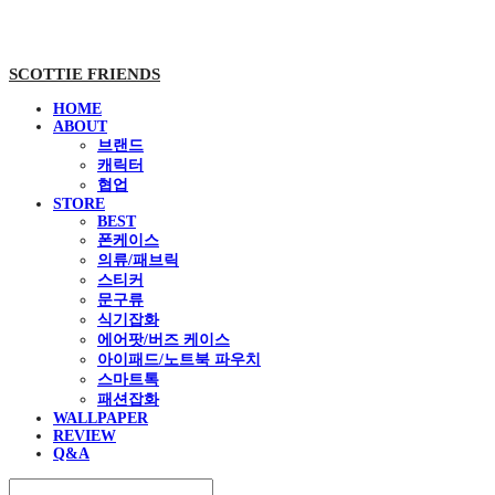
SCOTTIE FRIENDS
HOME
ABOUT
브랜드
캐릭터
협업
STORE
BEST
폰케이스
의류/패브릭
스티커
문구류
식기잡화
에어팟/버즈 케이스
아이패드/노트북 파우치
스마트톡
패션잡화
WALLPAPER
REVIEW
Q&A