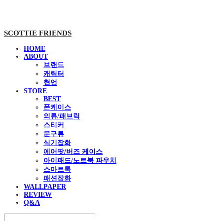
SCOTTIE FRIENDS
HOME
ABOUT
브랜드
캐릭터
협업
STORE
BEST
폰케이스
의류/패브릭
스티커
문구류
식기잡화
에어팟/버즈 케이스
아이패드/노트북 파우치
스마트톡
패션잡화
WALLPAPER
REVIEW
Q&A