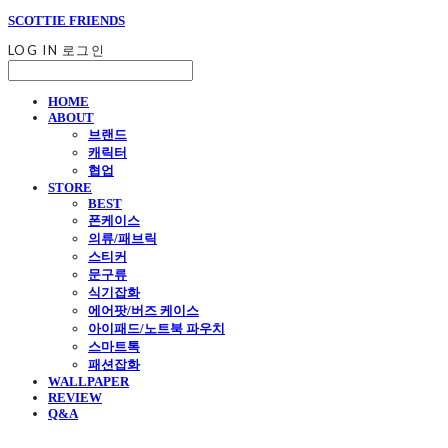
SCOTTIE FRIENDS
LOG IN
로그인
HOME
ABOUT
브랜드
캐릭터
협업
STORE
BEST
폰케이스
의류/패브릭
스티커
문구류
식기잡화
에어팟/버즈 케이스
아이패드/노트북 파우치
스마트톡
패션잡화
WALLPAPER
REVIEW
Q&A