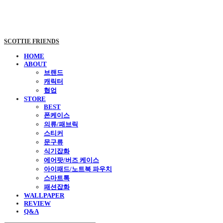
SCOTTIE FRIENDS
HOME
ABOUT
브랜드
캐릭터
협업
STORE
BEST
폰케이스
의류/패브릭
스티커
문구류
식기잡화
에어팟/버즈 케이스
아이패드/노트북 파우치
스마트톡
패션잡화
WALLPAPER
REVIEW
Q&A