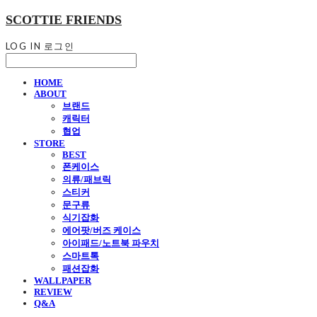
SCOTTIE FRIENDS
LOG IN
로그인
HOME
ABOUT
브랜드
캐릭터
협업
STORE
BEST
폰케이스
의류/패브릭
스티커
문구류
식기잡화
에어팟/버즈 케이스
아이패드/노트북 파우치
스마트톡
패션잡화
WALLPAPER
REVIEW
Q&A