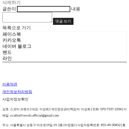
삭제하기
글쓴이
내용
댓글 쓰기
목록으로 가기
페이스북
카카오톡
네이버 블로그
밴드
라인
이용약관
개인정보처리방침
사업자정보확인
상호: 스코티 프렌즈 | 대표: 이성희 | 개인정보관리책임자: 이성희 | 전화: 070-7537-2334 | 이
메일: scottiefriends.official@gmail.com
주소: 서울특별시 성동구 마조로19길 19, 2층 (마장동) | 사업자등록번호:
855-49-00452
| 통