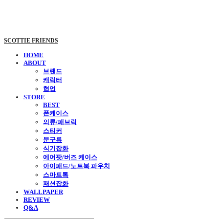
SCOTTIE FRIENDS
HOME
ABOUT
브랜드
캐릭터
협업
STORE
BEST
폰케이스
의류/패브릭
스티커
문구류
식기잡화
에어팟/버즈 케이스
아이패드/노트북 파우치
스마트톡
패션잡화
WALLPAPER
REVIEW
Q&A