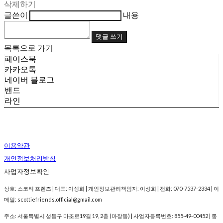
삭제하기
글쓴이
내용
댓글 쓰기
목록으로 가기
페이스북
카카오톡
네이버 블로그
밴드
라인
이용약관
개인정보처리방침
사업자정보확인
상호: 스코티 프렌즈 | 대표: 이성희 | 개인정보관리책임자: 이성희 | 전화: 070-7537-2334 | 이
메일: scottiefriends.official@gmail.com
주소: 서울특별시 성동구 마조로19길 19, 2층 (마장동) | 사업자등록번호:
855-49-00452
| 통