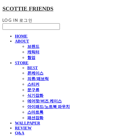
SCOTTIE FRIENDS
LOG IN
로그인
HOME
ABOUT
브랜드
캐릭터
협업
STORE
BEST
폰케이스
의류/패브릭
스티커
문구류
식기잡화
에어팟/버즈 케이스
아이패드/노트북 파우치
스마트톡
패션잡화
WALLPAPER
REVIEW
Q&A