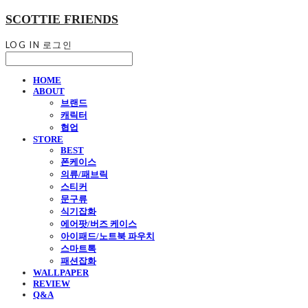
SCOTTIE FRIENDS
LOG IN
로그인
HOME
ABOUT
브랜드
캐릭터
협업
STORE
BEST
폰케이스
의류/패브릭
스티커
문구류
식기잡화
에어팟/버즈 케이스
아이패드/노트북 파우치
스마트톡
패션잡화
WALLPAPER
REVIEW
Q&A