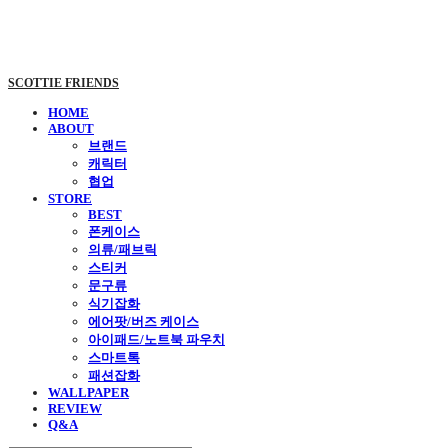
SCOTTIE FRIENDS
HOME
ABOUT
브랜드
캐릭터
협업
STORE
BEST
폰케이스
의류/패브릭
스티커
문구류
식기잡화
에어팟/버즈 케이스
아이패드/노트북 파우치
스마트톡
패션잡화
WALLPAPER
REVIEW
Q&A