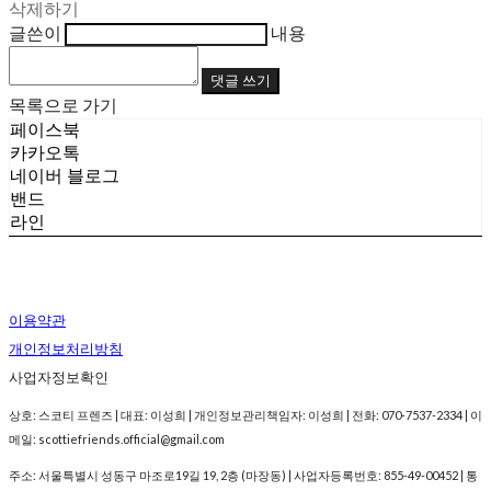
삭제하기
글쓴이
내용
댓글 쓰기
목록으로 가기
페이스북
카카오톡
네이버 블로그
밴드
라인
이용약관
개인정보처리방침
사업자정보확인
상호: 스코티 프렌즈 | 대표: 이성희 | 개인정보관리책임자: 이성희 | 전화: 070-7537-2334 | 이
메일: scottiefriends.official@gmail.com
주소: 서울특별시 성동구 마조로19길 19, 2층 (마장동) | 사업자등록번호:
855-49-00452
| 통