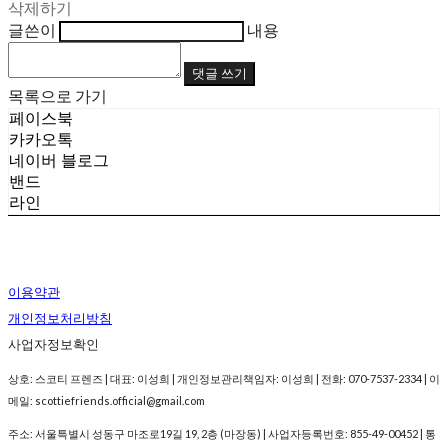
삭제하기
글쓴이
내용
댓글 쓰기
목록으로 가기
페이스북
카카오톡
네이버 블로그
밴드
라인
이용약관
개인정보처리방침
사업자정보확인
상호: 스코티 프렌즈 | 대표: 이성희 | 개인정보관리책임자: 이성희 | 전화: 070-7537-2334 | 이
메일: scottiefriends.official@gmail.com
주소: 서울특별시 성동구 마조로19길 19, 2층 (마장동) | 사업자등록번호:
855-49-00452
| 통