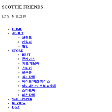
SCOTTIE FRIENDS
LOG IN
로그인
HOME
ABOUT
브랜드
캐릭터
협업
STORE
BEST
폰케이스
의류/패브릭
스티커
문구류
식기잡화
에어팟/버즈 케이스
아이패드/노트북 파우치
스마트톡
패션잡화
WALLPAPER
REVIEW
Q&A