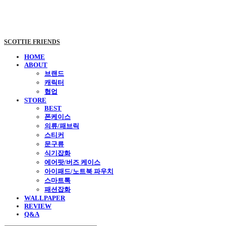
SCOTTIE FRIENDS
HOME
ABOUT
브랜드
캐릭터
협업
STORE
BEST
폰케이스
의류/패브릭
스티커
문구류
식기잡화
에어팟/버즈 케이스
아이패드/노트북 파우치
스마트톡
패션잡화
WALLPAPER
REVIEW
Q&A