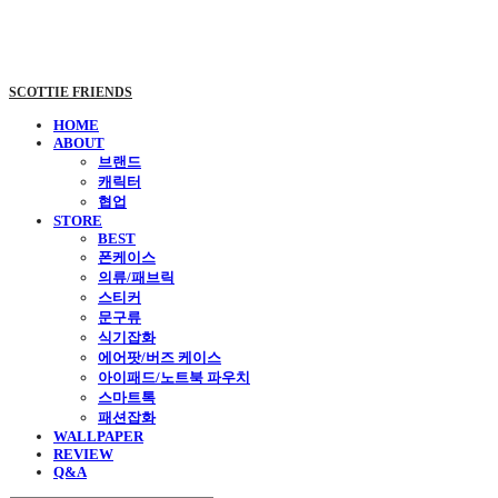
SCOTTIE FRIENDS
HOME
ABOUT
브랜드
캐릭터
협업
STORE
BEST
폰케이스
의류/패브릭
스티커
문구류
식기잡화
에어팟/버즈 케이스
아이패드/노트북 파우치
스마트톡
패션잡화
WALLPAPER
REVIEW
Q&A