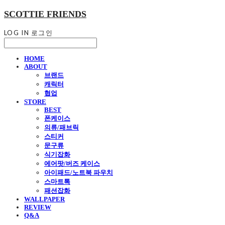
SCOTTIE FRIENDS
LOG IN
로그인
HOME
ABOUT
브랜드
캐릭터
협업
STORE
BEST
폰케이스
의류/패브릭
스티커
문구류
식기잡화
에어팟/버즈 케이스
아이패드/노트북 파우치
스마트톡
패션잡화
WALLPAPER
REVIEW
Q&A