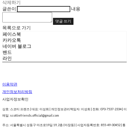
삭제하기
글쓴이
내용
댓글 쓰기
목록으로 가기
페이스북
카카오톡
네이버 블로그
밴드
라인
이용약관
개인정보처리방침
사업자정보확인
상호: 스코티 프렌즈 | 대표: 이성희 | 개인정보관리책임자: 이성희 | 전화: 070-7537-2334 | 이
메일: scottiefriends.official@gmail.com
주소: 서울특별시 성동구 마조로19길 19, 2층 (마장동) | 사업자등록번호:
855-49-00452
| 통