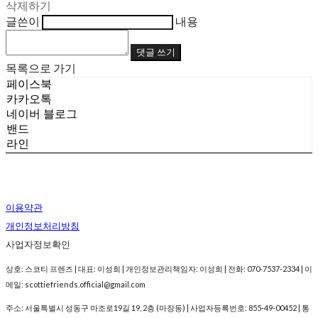
삭제하기
글쓴이
내용
댓글 쓰기
목록으로 가기
페이스북
카카오톡
네이버 블로그
밴드
라인
이용약관
개인정보처리방침
사업자정보확인
상호: 스코티 프렌즈 | 대표: 이성희 | 개인정보관리책임자: 이성희 | 전화: 070-7537-2334 | 이
메일: scottiefriends.official@gmail.com
주소: 서울특별시 성동구 마조로19길 19, 2층 (마장동) | 사업자등록번호:
855-49-00452
| 통