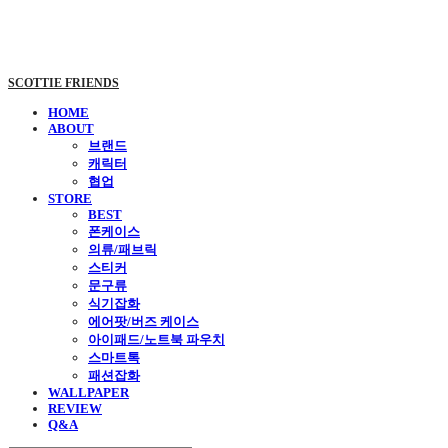
SCOTTIE FRIENDS
HOME
ABOUT
브랜드
캐릭터
협업
STORE
BEST
폰케이스
의류/패브릭
스티커
문구류
식기잡화
에어팟/버즈 케이스
아이패드/노트북 파우치
스마트톡
패션잡화
WALLPAPER
REVIEW
Q&A