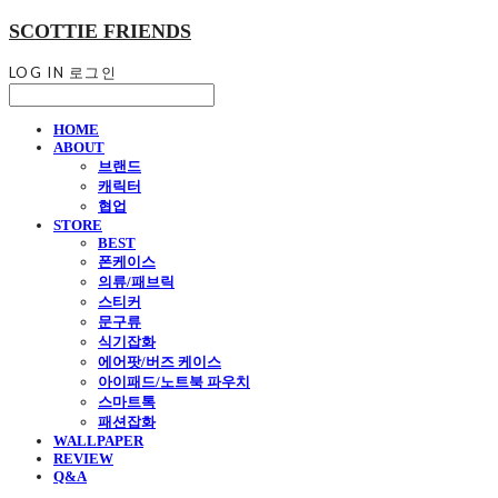
SCOTTIE FRIENDS
LOG IN
로그인
HOME
ABOUT
브랜드
캐릭터
협업
STORE
BEST
폰케이스
의류/패브릭
스티커
문구류
식기잡화
에어팟/버즈 케이스
아이패드/노트북 파우치
스마트톡
패션잡화
WALLPAPER
REVIEW
Q&A