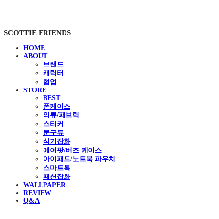
SCOTTIE FRIENDS
HOME
ABOUT
브랜드
캐릭터
협업
STORE
BEST
폰케이스
의류/패브릭
스티커
문구류
식기잡화
에어팟/버즈 케이스
아이패드/노트북 파우치
스마트톡
패션잡화
WALLPAPER
REVIEW
Q&A