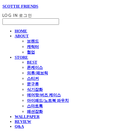
SCOTTIE FRIENDS
LOG IN
로그인
HOME
ABOUT
브랜드
캐릭터
협업
STORE
BEST
폰케이스
의류/패브릭
스티커
문구류
식기잡화
에어팟/버즈 케이스
아이패드/노트북 파우치
스마트톡
패션잡화
WALLPAPER
REVIEW
Q&A