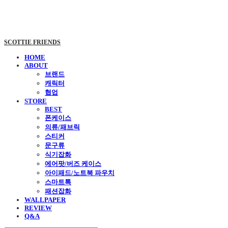
SCOTTIE FRIENDS
HOME
ABOUT
브랜드
캐릭터
협업
STORE
BEST
폰케이스
의류/패브릭
스티커
문구류
식기잡화
에어팟/버즈 케이스
아이패드/노트북 파우치
스마트톡
패션잡화
WALLPAPER
REVIEW
Q&A