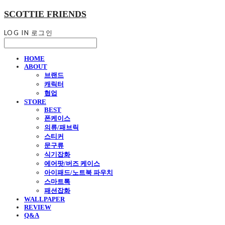
SCOTTIE FRIENDS
LOG IN
로그인
HOME
ABOUT
브랜드
캐릭터
협업
STORE
BEST
폰케이스
의류/패브릭
스티커
문구류
식기잡화
에어팟/버즈 케이스
아이패드/노트북 파우치
스마트톡
패션잡화
WALLPAPER
REVIEW
Q&A