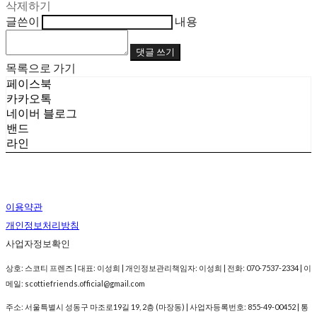
삭제하기
글쓴이
내용
댓글 쓰기
목록으로 가기
페이스북
카카오톡
네이버 블로그
밴드
라인
이용약관
개인정보처리방침
사업자정보확인
상호: 스코티 프렌즈 | 대표: 이성희 | 개인정보관리책임자: 이성희 | 전화: 070-7537-2334 | 이
메일: scottiefriends.official@gmail.com
주소: 서울특별시 성동구 마조로19길 19, 2층 (마장동) | 사업자등록번호:
855-49-00452
| 통