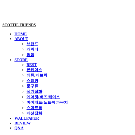
SCOTTIE FRIENDS
HOME
ABOUT
브랜드
캐릭터
협업
STORE
BEST
폰케이스
의류/패브릭
스티커
문구류
식기잡화
에어팟/버즈 케이스
아이패드/노트북 파우치
스마트톡
패션잡화
WALLPAPER
REVIEW
Q&A