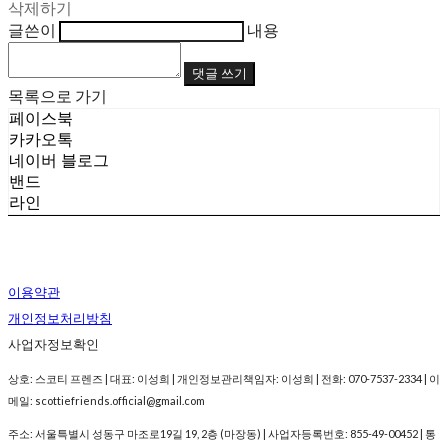
삭제하기
글쓴이
내용
댓글 쓰기
목록으로 가기
페이스북
카카오톡
네이버 블로그
밴드
라인
이용약관
개인정보처리방침
사업자정보확인
상호: 스코티 프렌즈 | 대표: 이성희 | 개인정보관리책임자: 이성희 | 전화: 070-7537-2334 | 이
메일: scottiefriends.official@gmail.com
주소: 서울특별시 성동구 마조로19길 19, 2층 (마장동) | 사업자등록번호:
855-49-00452
| 통