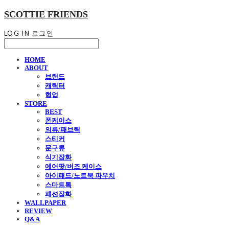
SCOTTIE FRIENDS
LOG IN
로그인
HOME
ABOUT
브랜드
캐릭터
협업
STORE
BEST
폰케이스
의류/패브릭
스티커
문구류
식기잡화
에어팟/버즈 케이스
아이패드/노트북 파우치
스마트톡
패션잡화
WALLPAPER
REVIEW
Q&A