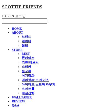
SCOTTIE FRIENDS
LOG IN
로그인
HOME
ABOUT
브랜드
캐릭터
협업
STORE
BEST
폰케이스
의류/패브릭
스티커
문구류
식기잡화
에어팟/버즈 케이스
아이패드/노트북 파우치
스마트톡
패션잡화
WALLPAPER
REVIEW
Q&A