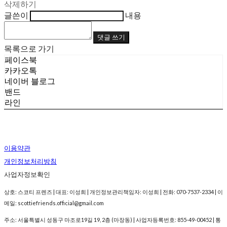
삭제하기
글쓴이
내용
댓글 쓰기
목록으로 가기
페이스북
카카오톡
네이버 블로그
밴드
라인
이용약관
개인정보처리방침
사업자정보확인
상호: 스코티 프렌즈 | 대표: 이성희 | 개인정보관리책임자: 이성희 | 전화: 070-7537-2334 | 이
메일: scottiefriends.official@gmail.com
주소: 서울특별시 성동구 마조로19길 19, 2층 (마장동) | 사업자등록번호:
855-49-00452
| 통